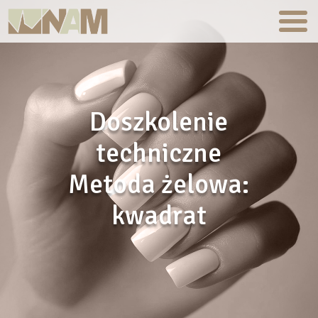
Doszkolenie
techniczne
Metoda żelowa:
kwadrat