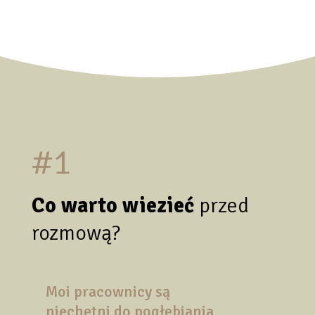
#1
Co warto wiezieć
przed
rozmową?
Moi pracownicy są
niechętni do pogłębiania