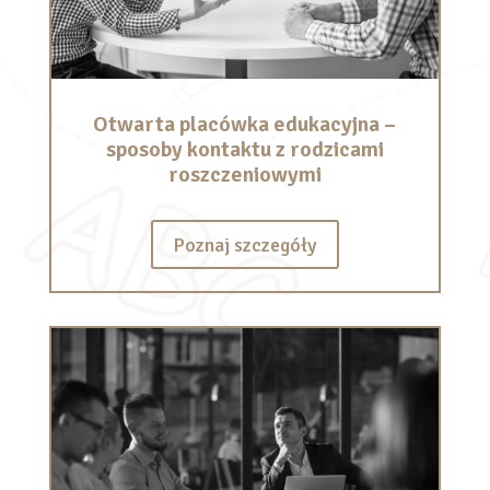
Otwarta placówka edukacyjna –
sposoby kontaktu z rodzicami
roszczeniowymi
Poznaj szczegóły