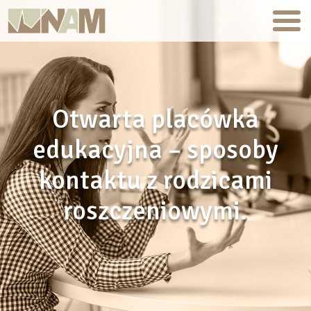
Otwarta placówka
edukacyjna – sposoby
kontaktu z rodzicami
roszczeniowymi.