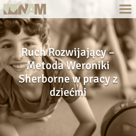
Ruch Rozwijający –
Metoda Weroniki
Sherborne w pracy z
dziećmi