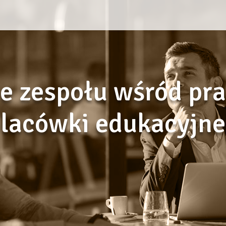
e zespołu wśród pr
lacówki edukacyjne