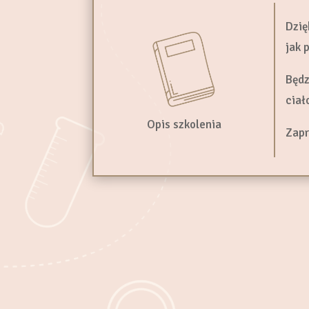
Dzię
jak 
Będz
ciał
Opis szkolenia
Zapr