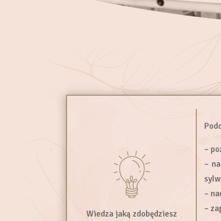
Podc
– po
– na
sylw
– na
– za
Wiedza jaką zdobędziesz