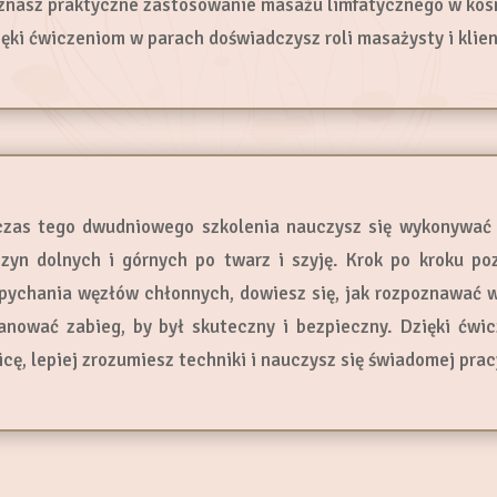
znasz praktyczne zastosowanie masażu limfatycznego w kosmet
ięki ćwiczeniom w parach doświadczysz roli masażysty i klien
zas tego dwudniowego szkolenia nauczysz się wykonywać 
zyn dolnych i górnych po twarz i szyję. Krok po kroku poz
pychania węzłów chłonnych, dowiesz się, jak rozpoznawać w
anować zabieg, by był skuteczny i bezpieczny. Dzięki ćw
icę, lepiej zrozumiesz techniki i nauczysz się świadomej prac