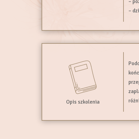
– po
– dz
Podc
końc
prze
zapl
różn
Opis szkolenia