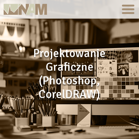
Projektowanie
Graficzne
(Photoshop,
CorelDRAW)