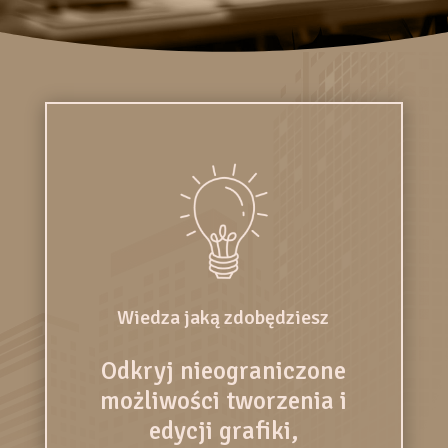
Wiedza jaką zdobędziesz
Odkryj nieograniczone
możliwości tworzenia i
edycji grafiki,